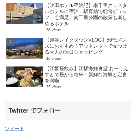
【吹田ホテル宿泊記】南千里クリスタ
ルホテルに宿泊！駅直結で朝食ビュッ
フェも満足、南千里公園の散策も楽し
めるホテル
58 views
【越谷レイクタウンVLOG】50代メン
ズにおすすめ！アウトレットで見つけ
る大人の休日ショッピング
40 views
【江坂昼飲み】江坂海鮮食堂 おーうえ
すとで昼から乾杯！新鮮な海鮮と定食
を満喫
35 views
Twitter でフォロー
ツイート