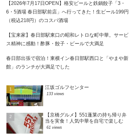
【2026年7月17日OPEN】格安ビールと鉄鍋餃子「3・
6・5酒場 春日部駅前店」へ行ってきた！生ビール199円
（税込218円）のコスパ酒場
【宝来家】春日部駅東口の昭和レトロな町中華。サービ
ス精神に感動！酢豚・餃子・ビールで大満足
春日部出張で宿泊！東横イン春日部駅西口と「やまや新
館」のランチが大満足でした
江坂ゴルフセンター
133 views
【京橋グルメ】551蓬莱の持ち帰り弁
当を実食！人気中華を自宅で楽しむ
61 views