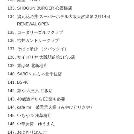
SHOGUN BURGER 心斎橋店
湯元花乃井 スーパーホテル大阪天然温泉 2月14日
RENEWAL OPEN
ロータリーゴルフクラブ
吉井カントリークラブ
そばっ喰ひ （ソバックイ）
サイゼリヤ 大阪駅前第3ビル店
麺は鎹 北新地店
SABON ルミネ北千住店
BSPK
麺や 六三六 江坂店
40歳過ぎたらED薬も必要
cafe mr 破天荒夫婦（みやびとりきや）
いちかつ 浅草橋店
中華厨房 ゆうえん
おにぎりぼんご