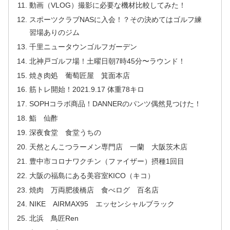
動画（VLOG）撮影に必要な機材比較してみた！
スポーツクラブNASに入会！？その決めてはゴルフ練
習場ありのジム
千里ニュータウンゴルフガーデン
北神戸ゴルフ場！土曜日朝7時45分〜ラウンド！
焼き肉処 葡萄匠屋 箕面本店
筋トレ開始！2021.9.17 体重78キロ
SOPHコラボ商品！DANNERのパンツ偶然見つけた！
鮨 仙酢
深夜食堂 食堂うちの
天然とんこつラーメン専門店 一蘭 大阪茨木店
豊中市コロナワクチン（ファイザー）摂種1回目
大阪の福島にある美容室KICO（キコ）
焼肉 万両肥後橋店 食べログ 百名店
NIKE AIRMAX95 エッセンシャルブラック
北浜 鳥匠Ren