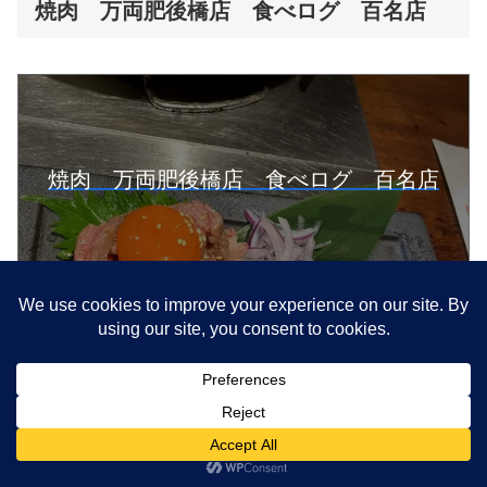
焼肉 万両肥後橋店 食べログ 百名店
焼肉 万両肥後橋店 食べログ 百名店
NIKE AIRMAX95 エッセンシャルブラ
ック
メニュー
ホーム
検索
トップ
サイドバー