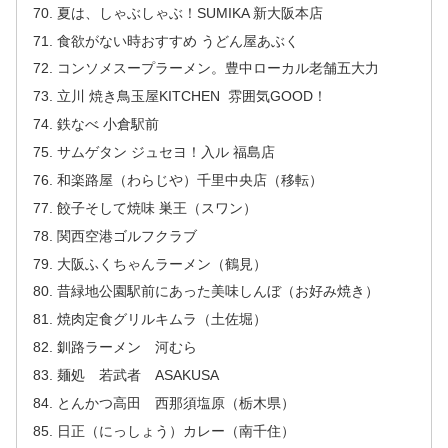
夏は、しゃぶしゃぶ！SUMIKA 新大阪本店
食欲がない時おすすめ うどん屋あぶく
コンソメスープラーメン。豊中ローカル老舗五大力
立川 焼き鳥玉屋KITCHEN 雰囲気GOOD！
鉄なべ 小倉駅前
サムゲタン ジュセヨ！入ル 福島店
和楽路屋（わらじや）千里中央店（移転）
餃子そして焼味 巣王（スワン）
関西空港ゴルフクラブ
大阪ふくちゃんラーメン（鶴見）
昔緑地公園駅前にあった美味しんぼ（お好み焼き）
焼肉定食グリルキムラ（土佐堀）
釧路ラーメン 河むら
麺処 若武者 ASAKUSA
とんかつ高田 西那須塩原（栃木県）
日正（にっしょう）カレー（南千住）