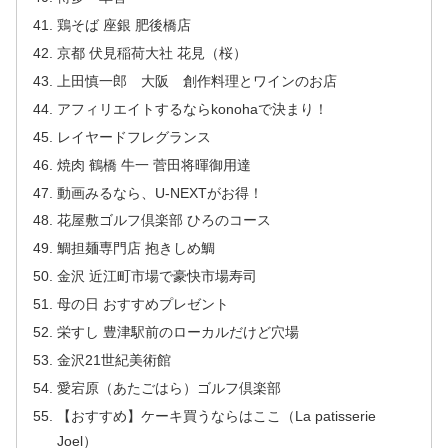
鶏そば 座銀 肥後橋店
京都 伏見稲荷大社 花見（桜）
上田慎一郎 大阪 創作料理とワインのお店
アフィリエイトするならkonohaで決まり！
レイヤードフレグランス
焼肉 鶴橋 牛一 菅田将暉御用達
動画みるなら、U-NEXTがお得！
花屋敷ゴルフ倶楽部 ひろのコース
鯛担麺専門店 抱きしめ鯛
金沢 近江町市場で豪快市場寿司
母の日 おすすめプレゼント
栄すし 豊津駅前のローカルだけど穴場
金沢21世紀美術館
愛宕原（あたごはら）ゴルフ倶楽部
【おすすめ】ケーキ買うならはここ（La patisserie
Joel）