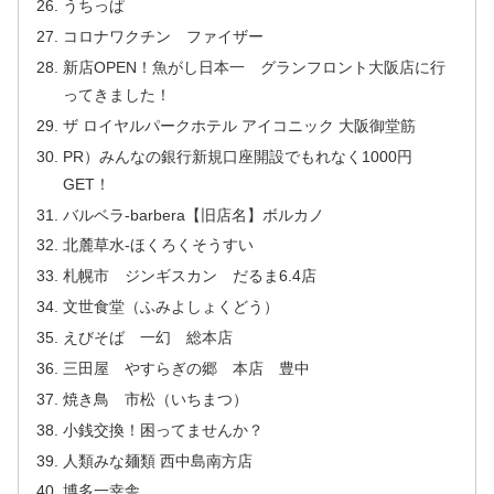
うちっぱ
コロナワクチン ファイザー
新店OPEN！魚がし日本一 グランフロント大阪店に行
ってきました！
ザ ロイヤルパークホテル アイコニック 大阪御堂筋
PR）みんなの銀行新規口座開設でもれなく1000円
GET！
バルベラ-barbera【旧店名】ボルカノ
北麓草水-ほくろくそうすい
札幌市 ジンギスカン だるま6.4店
文世食堂（ふみよしょくどう）
えびそば 一幻 総本店
三田屋 やすらぎの郷 本店 豊中
焼き鳥 市松（いちまつ）
小銭交換！困ってませんか？
人類みな麺類 西中島南方店
博多一幸舎