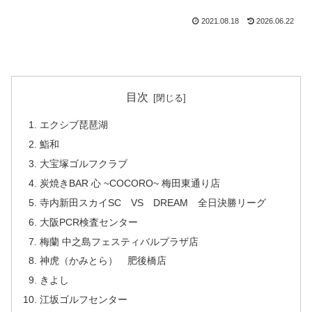
2021.08.18
2026.06.22
目次
エクシブ琵琶湖
鮨和
大宝塚ゴルフクラブ
炭焼きBAR 心 ~COCORO~ 梅田東通り店
寺内新田スカイSC VS DREAM 全日決勝リーグ
大阪PCR検査センター
梅蘭 中之島フェスティバルプラザ店
神虎（かみとら） 肥後橋店
きよし
江坂ゴルフセンター