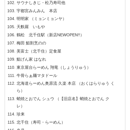
サウナしきじ・松乃寿司他
宇都宮みんみん 本店
明明家 （ミョンミョンヤ）
天麩羅 いもや
鶴松 北千住駅（新店NEWOPEN!!）
梅田 鮨割烹のの
美富士（北千住）定食屋
鮨げん家 はなれ
東京屋台らーめん 翔竜（しょうりゅう）
牛骨らぁ麺マタドール
北海道らーめん奥原流 久楽 本店 （おくはらりゅう く
ら）
蛸焼とおでん シュウ （【旧店名】蛸焼とおでん ク
レ）
珍来
北千住（寿司・らーめん）