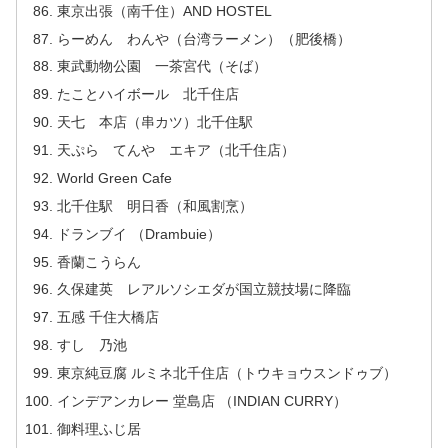
東京出張（南千住）AND HOSTEL
らーめん わんや（台湾ラーメン）（肥後橋）
東武動物公園 一茶宮代（そば）
たことハイボール 北千住店
天七 本店（串カツ）北千住駅
天ぷら てんや エキア（北千住店）
World Green Cafe
北千住駅 明日香（和風割烹）
ドランブイ （Drambuie）
香蘭こうらん
久保建英 レアルソシエダが国立競技場に降臨
五感 千住大橋店
すし 乃池
東京純豆腐 ルミネ北千住店（トウキョウスンドゥブ）
インデアンカレー 堂島店 （INDIAN CURRY）
御料理ふじ居