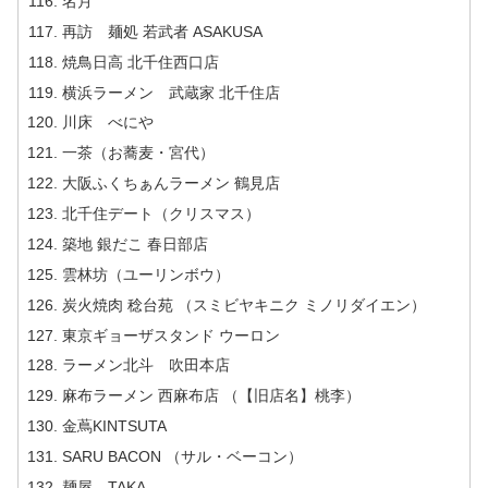
名月
再訪 麺処 若武者 ASAKUSA
焼鳥日高 北千住西口店
横浜ラーメン 武蔵家 北千住店
川床 べにや
一茶（お蕎麦・宮代）
大阪ふくちぁんラーメン 鶴見店
北千住デート（クリスマス）
築地 銀だこ 春日部店
雲林坊（ユーリンボウ）
炭火焼肉 稔台苑 （スミビヤキニク ミノリダイエン）
東京ギョーザスタンド ウーロン
ラーメン北斗 吹田本店
麻布ラーメン 西麻布店 （【旧店名】桃李）
金蔦KINTSUTA
SARU BACON （サル・ベーコン）
麺屋 TAKA