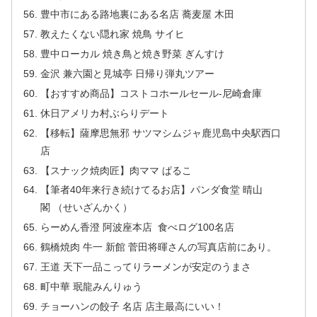
豊中市にある路地裏にある名店 蕎麦屋 木田
教えたくない隠れ家 焼鳥 サイヒ
豊中ローカル 焼き鳥と焼き野菜 ぎんすけ
金沢 兼六園と見城亭 日帰り弾丸ツアー
【おすすめ商品】コストコホールセール-尼崎倉庫
休日アメリカ村ぶらりデート
【移転】薩摩思無邪 サツマシムジャ鹿児島中央駅西口
店
【スナック焼肉匠】肉ママ ぱるこ
【筆者40年来行き続けてるお店】パンダ食堂 晴山
閣 （せいざんかく）
らーめん香澄 阿波座本店 食べログ100名店
鶴橋焼肉 牛一 新館 菅田将暉さんの写真店前にあり。
王道 天下一品こってりラーメンが安定のうまさ
町中華 珉龍みんりゅう
チョーハンの餃子 名店 店主最高にいい！