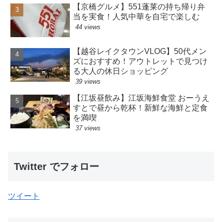
【京橋グルメ】551蓬莱の持ち帰り弁
当を実食！人気中華を自宅で楽しむ
44 views
【越谷レイクタウンVLOG】50代メン
ズにおすすめ！アウトレットで見つけ
る大人の休日ショッピング
39 views
【江坂昼飲み】江坂海鮮食堂 おーうえ
すとで昼から乾杯！新鮮な海鮮と定食
を満喫
37 views
Twitter でフォロー
ツイート