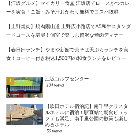
【江坂グルメ】マイカリー食堂 江坂店でロースかつカレ
ーを実食！ご飯・みそ汁おかわり無料でコスパ抜群
【上野焼肉】焼肉陽山道 上野広小路店でA5和牛スタンダ
ードコースを堪能！個室で楽しむ贅沢な焼肉ディナー
【春日部ランチ】やまや新館で茶そば天ぷらランチを実
食！コーヒー付き税込1,500円の和食ランチをレビュー
江坂ゴルフセンター
134 views
【吹田ホテル宿泊記】南千里クリスタ
ルホテルに宿泊！駅直結で朝食ビュッ
フェも満足、南千里公園の散策も楽し
めるホテル
56 views