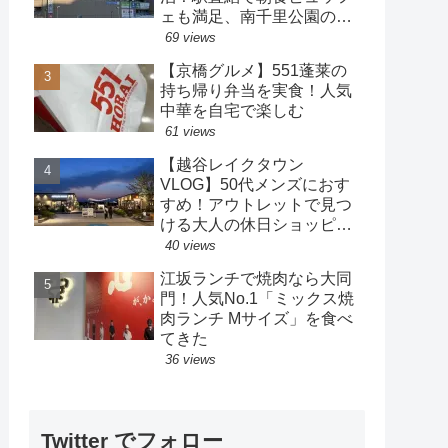
ェも満足、南千里公園の散
策も楽しめるホテル
69 views
【京橋グルメ】551蓬莱の
持ち帰り弁当を実食！人気
中華を自宅で楽しむ
61 views
【越谷レイクタウン
VLOG】50代メンズにおす
すめ！アウトレットで見つ
ける大人の休日ショッピン
グ
40 views
江坂ランチで焼肉なら大同
門！人気No.1「ミックス焼
肉ランチ Mサイズ」を食べ
てきた
36 views
Twitter でフォロー