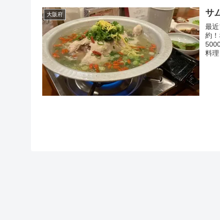
サ
大阪府
最近
約！
50
料理