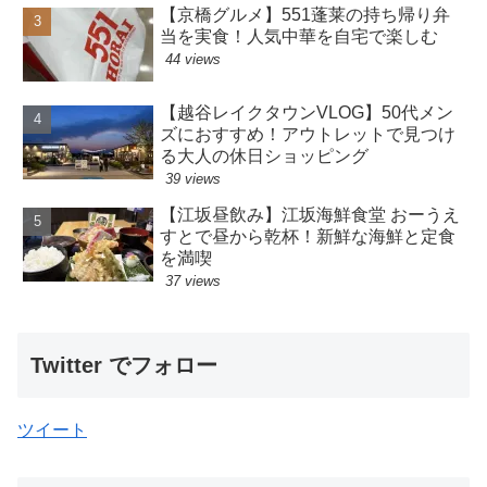
【京橋グルメ】551蓬莱の持ち帰り弁
当を実食！人気中華を自宅で楽しむ
44 views
【越谷レイクタウンVLOG】50代メン
ズにおすすめ！アウトレットで見つけ
る大人の休日ショッピング
39 views
【江坂昼飲み】江坂海鮮食堂 おーうえ
すとで昼から乾杯！新鮮な海鮮と定食
を満喫
37 views
Twitter でフォロー
ツイート