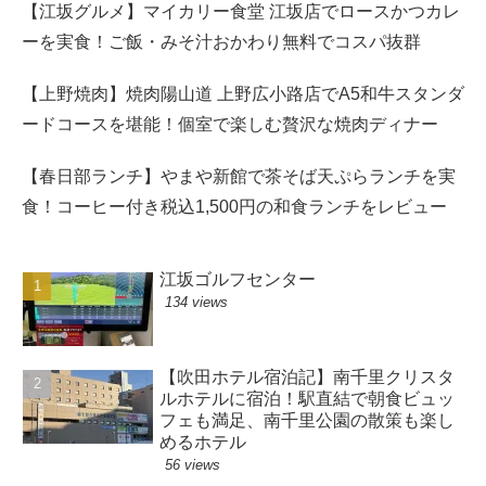
【江坂グルメ】マイカリー食堂 江坂店でロースかつカレ
ーを実食！ご飯・みそ汁おかわり無料でコスパ抜群
【上野焼肉】焼肉陽山道 上野広小路店でA5和牛スタンダ
ードコースを堪能！個室で楽しむ贅沢な焼肉ディナー
【春日部ランチ】やまや新館で茶そば天ぷらランチを実
食！コーヒー付き税込1,500円の和食ランチをレビュー
江坂ゴルフセンター
134 views
【吹田ホテル宿泊記】南千里クリスタ
ルホテルに宿泊！駅直結で朝食ビュッ
フェも満足、南千里公園の散策も楽し
めるホテル
56 views