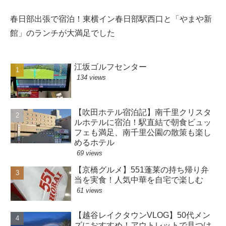
春日部出張で宿泊！東横イン春日部駅西口と「やまや新
館」のランチが大満足でした
江坂ゴルフセンター
134 views
【吹田ホテル宿泊記】南千里クリスタ
ルホテルに宿泊！駅直結で朝食ビュッ
フェも満足、南千里公園の散策も楽し
めるホテル
69 views
【京橋グルメ】551蓬莱の持ち帰り弁
当を実食！人気中華を自宅で楽しむ
61 views
【越谷レイクタウンVLOG】50代メン
ズにおすすめ！アウトレットで見つけ