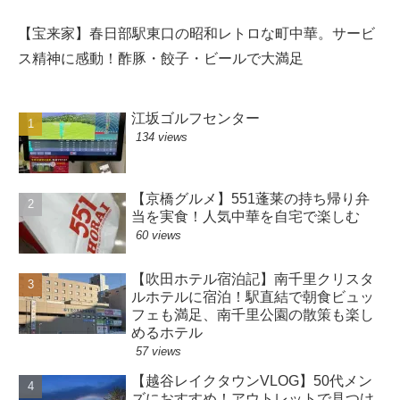
【宝来家】春日部駅東口の昭和レトロな町中華。サービ
ス精神に感動！酢豚・餃子・ビールで大満足
江坂ゴルフセンター
134 views
【京橋グルメ】551蓬莱の持ち帰り弁
当を実食！人気中華を自宅で楽しむ
60 views
【吹田ホテル宿泊記】南千里クリスタ
ルホテルに宿泊！駅直結で朝食ビュッ
フェも満足、南千里公園の散策も楽し
めるホテル
57 views
【越谷レイクタウンVLOG】50代メン
ズにおすすめ！アウトレットで見つけ