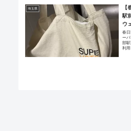
【
埼玉県
駅
ウ
春日
ーパ
部駅
利用