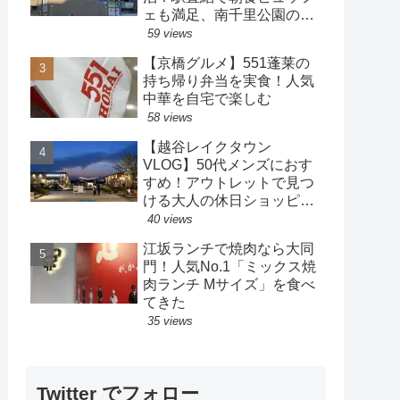
ェも満足、南千里公園の散
策も楽しめるホテル
59 views
【京橋グルメ】551蓬莱の
持ち帰り弁当を実食！人気
中華を自宅で楽しむ
58 views
【越谷レイクタウン
VLOG】50代メンズにおす
すめ！アウトレットで見つ
ける大人の休日ショッピン
グ
40 views
江坂ランチで焼肉なら大同
門！人気No.1「ミックス焼
肉ランチ Mサイズ」を食べ
てきた
35 views
Twitter でフォロー