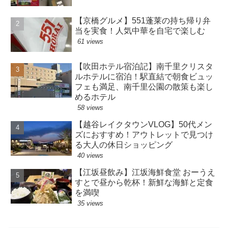
【京橋グルメ】551蓬莱の持ち帰り弁
当を実食！人気中華を自宅で楽しむ
61 views
【吹田ホテル宿泊記】南千里クリスタ
ルホテルに宿泊！駅直結で朝食ビュッ
フェも満足、南千里公園の散策も楽し
めるホテル
58 views
【越谷レイクタウンVLOG】50代メン
ズにおすすめ！アウトレットで見つけ
る大人の休日ショッピング
40 views
【江坂昼飲み】江坂海鮮食堂 おーうえ
すとで昼から乾杯！新鮮な海鮮と定食
を満喫
35 views