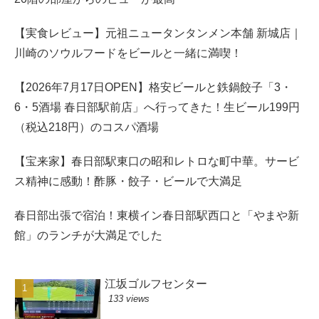
【実食レビュー】元祖ニュータンタンメン本舗 新城店｜
川崎のソウルフードをビールと一緒に満喫！
【2026年7月17日OPEN】格安ビールと鉄鍋餃子「3・
6・5酒場 春日部駅前店」へ行ってきた！生ビール199円
（税込218円）のコスパ酒場
【宝来家】春日部駅東口の昭和レトロな町中華。サービ
ス精神に感動！酢豚・餃子・ビールで大満足
春日部出張で宿泊！東横イン春日部駅西口と「やまや新
館」のランチが大満足でした
江坂ゴルフセンター
133 views