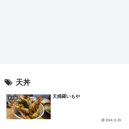
天丼
天婦羅いもや
東京都
2024.11.20