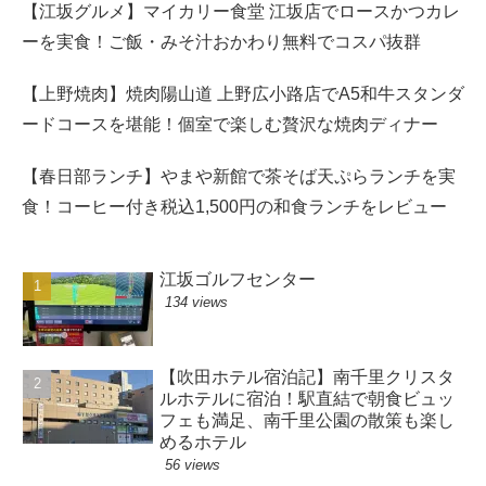
【江坂グルメ】マイカリー食堂 江坂店でロースかつカレ
ーを実食！ご飯・みそ汁おかわり無料でコスパ抜群
【上野焼肉】焼肉陽山道 上野広小路店でA5和牛スタンダ
ードコースを堪能！個室で楽しむ贅沢な焼肉ディナー
【春日部ランチ】やまや新館で茶そば天ぷらランチを実
食！コーヒー付き税込1,500円の和食ランチをレビュー
江坂ゴルフセンター
134 views
【吹田ホテル宿泊記】南千里クリスタ
ルホテルに宿泊！駅直結で朝食ビュッ
フェも満足、南千里公園の散策も楽し
めるホテル
56 views