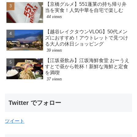
【京橋グルメ】551蓬莱の持ち帰り弁
当を実食！人気中華を自宅で楽しむ
44 views
【越谷レイクタウンVLOG】50代メン
ズにおすすめ！アウトレットで見つけ
る大人の休日ショッピング
39 views
【江坂昼飲み】江坂海鮮食堂 おーうえ
すとで昼から乾杯！新鮮な海鮮と定食
を満喫
37 views
Twitter でフォロー
ツイート