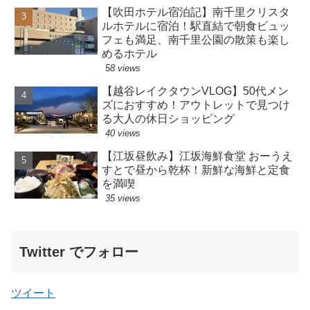
【吹田ホテル宿泊記】南千里クリスタ
ルホテルに宿泊！駅直結で朝食ビュッ
フェも満足、南千里公園の散策も楽し
めるホテル
58 views
【越谷レイクタウンVLOG】50代メン
ズにおすすめ！アウトレットで見つけ
る大人の休日ショッピング
40 views
【江坂昼飲み】江坂海鮮食堂 おーうえ
すとで昼から乾杯！新鮮な海鮮と定食
を満喫
35 views
Twitter でフォロー
ツイート