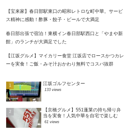
【宝来家】春日部駅東口の昭和レトロな町中華。サービ
ス精神に感動！酢豚・餃子・ビールで大満足
春日部出張で宿泊！東横イン春日部駅西口と「やまや新
館」のランチが大満足でした
【江坂グルメ】マイカリー食堂 江坂店でロースかつカレ
ーを実食！ご飯・みそ汁おかわり無料でコスパ抜群
江坂ゴルフセンター
133 views
【京橋グルメ】551蓬莱の持ち帰り弁
当を実食！人気中華を自宅で楽しむ
61 views