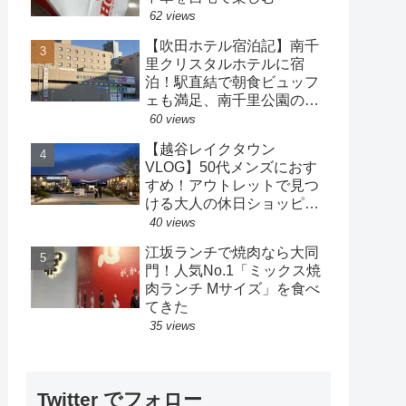
62 views
【吹田ホテル宿泊記】南千
里クリスタルホテルに宿
泊！駅直結で朝食ビュッフ
ェも満足、南千里公園の散
策も楽しめるホテル
60 views
【越谷レイクタウン
VLOG】50代メンズにおす
すめ！アウトレットで見つ
ける大人の休日ショッピン
グ
40 views
江坂ランチで焼肉なら大同
門！人気No.1「ミックス焼
肉ランチ Mサイズ」を食べ
てきた
35 views
Twitter でフォロー