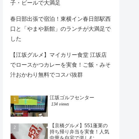
子・ビールで大満足
春日部出張で宿泊！東横イン春日部駅西
口と「やまや新館」のランチが大満足で
した
【江坂グルメ】マイカリー食堂 江坂店
でロースかつカレーを実食！ご飯・みそ
汁おかわり無料でコスパ抜群
江坂ゴルフセンター
134 views
【京橋グルメ】551蓬莱の
持ち帰り弁当を実食！人気
中華を自宅で楽しむ