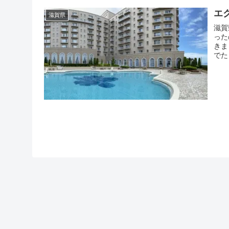
エ
滋賀県
滋賀
った
きま
でた