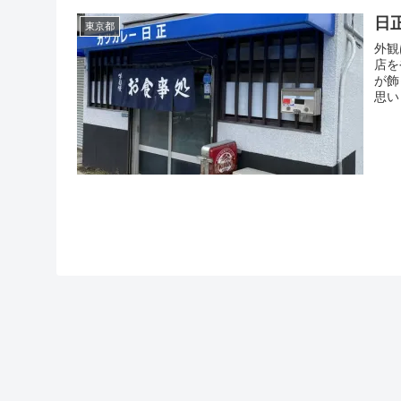
日
東京都
外観
店を
が飾
思い