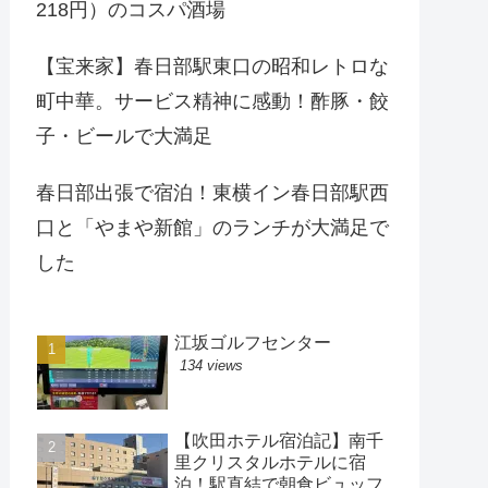
218円）のコスパ酒場
【宝来家】春日部駅東口の昭和レトロな
町中華。サービス精神に感動！酢豚・餃
子・ビールで大満足
春日部出張で宿泊！東横イン春日部駅西
口と「やまや新館」のランチが大満足で
した
江坂ゴルフセンター
134 views
【吹田ホテル宿泊記】南千
里クリスタルホテルに宿
泊！駅直結で朝食ビュッフ