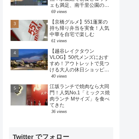
ェも満足、南千里公園の散
策も楽しめるホテル
69 views
【京橋グルメ】551蓬莱の
持ち帰り弁当を実食！人気
中華を自宅で楽しむ
61 views
【越谷レイクタウン
VLOG】50代メンズにおす
すめ！アウトレットで見つ
ける大人の休日ショッピン
グ
40 views
江坂ランチで焼肉なら大同
門！人気No.1「ミックス焼
肉ランチ Mサイズ」を食べ
てきた
36 views
Twitter でフォロー