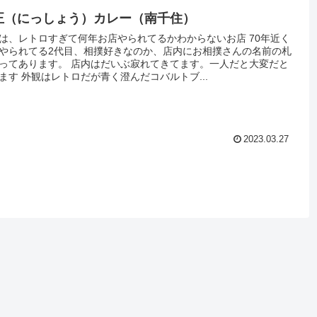
正（にっしょう）カレー（南千住）
は、レトロすぎて何年お店やられてるかわからないお店 70年近く
やられてる2代目、相撲好きなのか、店内にお相撲さんの名前の札
ってあります。 店内はだいぶ寂れてきてます。一人だと大変だと
ます 外観はレトロだが青く澄んだコバルトブ...
2023.03.27