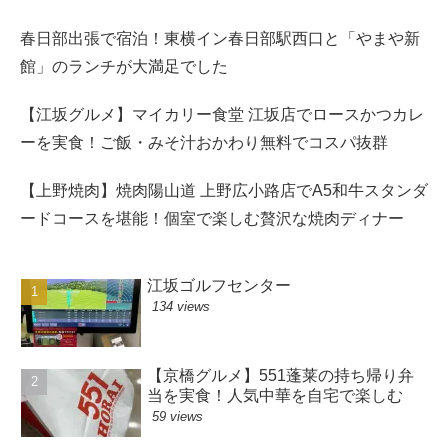
春日部出張で宿泊！東横イン春日部駅西口と「やまや新
館」のランチが大満足でした
【江坂グルメ】マイカリー食堂 江坂店でロースかつカレ
ーを実食！ご飯・みそ汁おかわり無料でコスパ抜群
【上野焼肉】焼肉陽山道 上野広小路店でA5和牛スタンダ
ードコースを堪能！個室で楽しむ贅沢な焼肉ディナー
江坂ゴルフセンター
134 views
【京橋グルメ】551蓬莱の持ち帰り弁
当を実食！人気中華を自宅で楽しむ
59 views