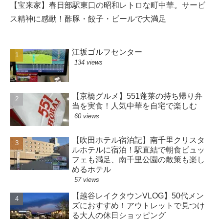
【宝来家】春日部駅東口の昭和レトロな町中華。サービ
ス精神に感動！酢豚・餃子・ビールで大満足
江坂ゴルフセンター
134 views
【京橋グルメ】551蓬莱の持ち帰り弁
当を実食！人気中華を自宅で楽しむ
60 views
【吹田ホテル宿泊記】南千里クリスタ
ルホテルに宿泊！駅直結で朝食ビュッ
フェも満足、南千里公園の散策も楽し
めるホテル
57 views
【越谷レイクタウンVLOG】50代メン
ズにおすすめ！アウトレットで見つけ
る大人の休日ショッピング