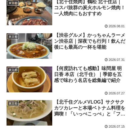
【北千住焼肉】鶴松 北千住店｜
東京都
コスパ抜群の炭火ホルモン焼肉！
一人焼肉にもおすすめ
2026.08.01
【渋谷グルメ】かっちゃんラーメ
東京都
ン渋谷店｜深夜でも行列！飲んだ
後にも最高の一杯を堪能
2026.07.31
【何度訪れても感動】味問屋 明
東京都
日香 本店（北千住）｜季節を五
感で味わう名店を総集編で紹介
2026.07.27
【北千住グルメVLOG】サクサク
東京都
カツカレーと本場ベトナム料理を
満喫！「いっぺこっぺ」と「フォ
ーハノイ」を食べ歩き
2026.07.15