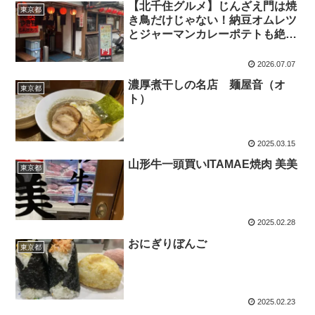
【北千住グルメ】じんざえ門は焼
東京都
き鳥だけじゃない！納豆オムレツ
とジャーマンカレーポテトも絶品
の人気居酒屋
2026.07.07
濃厚煮干しの名店 麺屋音（オ
東京都
ト）
2025.03.15
山形牛一頭買いITAMAE焼肉 美美
東京都
2025.02.28
おにぎりぼんご
東京都
2025.02.23