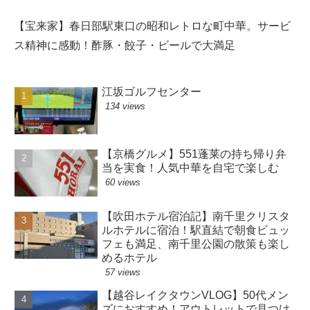
【宝来家】春日部駅東口の昭和レトロな町中華。サービ
ス精神に感動！酢豚・餃子・ビールで大満足
江坂ゴルフセンター
134 views
【京橋グルメ】551蓬莱の持ち帰り弁
当を実食！人気中華を自宅で楽しむ
60 views
【吹田ホテル宿泊記】南千里クリスタ
ルホテルに宿泊！駅直結で朝食ビュッ
フェも満足、南千里公園の散策も楽し
めるホテル
57 views
【越谷レイクタウンVLOG】50代メン
ズにおすすめ！アウトレットで見つけ