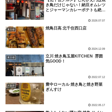
東京都
き鳥だけじゃない！納豆オムレツ
とジャーマンカレーポテトも絶品
の人気居酒屋
2026.07.07
焼鳥日高 北千住西口店
東京都
2024.12.09
立川 焼き鳥玉屋KITCHEN 雰囲
東京都
気GOOD！
2022.07.12
豊中ローカル 焼き鳥と焼き野菜
大阪府
ぎんすけ
2022.05.17