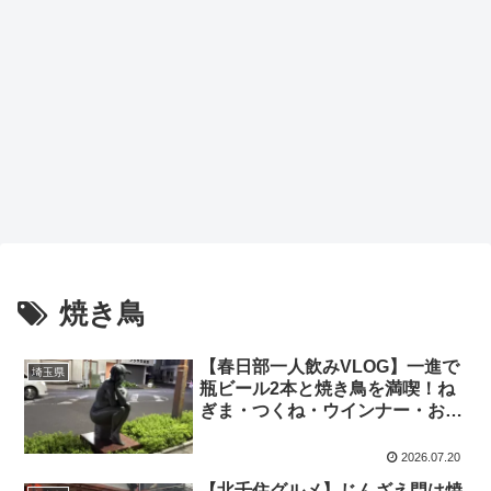
焼き鳥
【春日部一人飲みVLOG】一進で
埼玉県
瓶ビール2本と焼き鳥を満喫！ね
ぎま・つくね・ウインナー・おに
ぎり・ぬか漬けで締める至福の夜
2026.07.20
【北千住グルメ】じんざえ門は焼