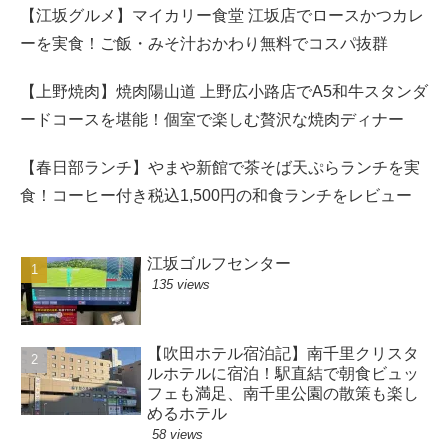
【江坂グルメ】マイカリー食堂 江坂店でロースかつカレ
ーを実食！ご飯・みそ汁おかわり無料でコスパ抜群
【上野焼肉】焼肉陽山道 上野広小路店でA5和牛スタンダ
ードコースを堪能！個室で楽しむ贅沢な焼肉ディナー
【春日部ランチ】やまや新館で茶そば天ぷらランチを実
食！コーヒー付き税込1,500円の和食ランチをレビュー
江坂ゴルフセンター
135 views
【吹田ホテル宿泊記】南千里クリスタ
ルホテルに宿泊！駅直結で朝食ビュッ
フェも満足、南千里公園の散策も楽し
めるホテル
58 views