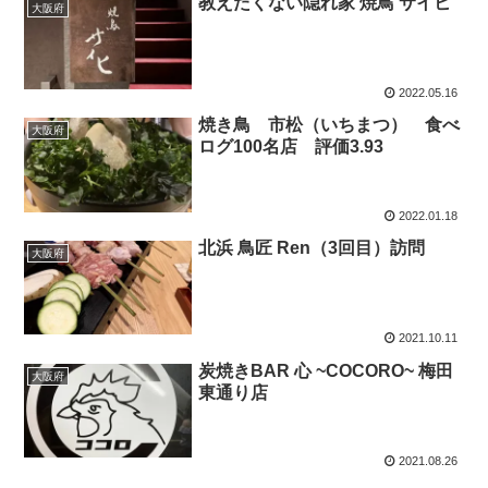
教えたくない隠れ家 焼鳥 サイヒ
大阪府
2022.05.16
焼き鳥 市松（いちまつ） 食べ
大阪府
ログ100名店 評価3.93
2022.01.18
北浜 鳥匠 Ren（3回目）訪問
大阪府
2021.10.11
炭焼きBAR 心 ~COCORO~ 梅田
大阪府
東通り店
2021.08.26