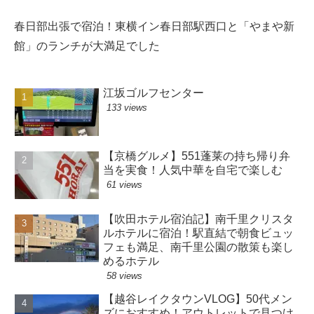
春日部出張で宿泊！東横イン春日部駅西口と「やまや新
館」のランチが大満足でした
江坂ゴルフセンター
133 views
【京橋グルメ】551蓬莱の持ち帰り弁
当を実食！人気中華を自宅で楽しむ
61 views
【吹田ホテル宿泊記】南千里クリスタ
ルホテルに宿泊！駅直結で朝食ビュッ
フェも満足、南千里公園の散策も楽し
めるホテル
58 views
【越谷レイクタウンVLOG】50代メン
ズにおすすめ！アウトレットで見つけ