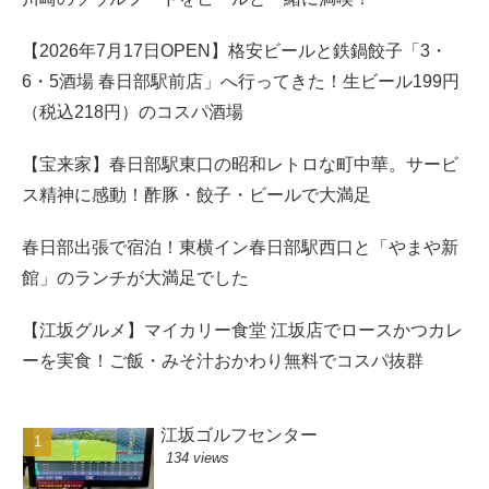
【2026年7月17日OPEN】格安ビールと鉄鍋餃子「3・
6・5酒場 春日部駅前店」へ行ってきた！生ビール199円
（税込218円）のコスパ酒場
【宝来家】春日部駅東口の昭和レトロな町中華。サービ
ス精神に感動！酢豚・餃子・ビールで大満足
春日部出張で宿泊！東横イン春日部駅西口と「やまや新
館」のランチが大満足でした
【江坂グルメ】マイカリー食堂 江坂店でロースかつカレ
ーを実食！ご飯・みそ汁おかわり無料でコスパ抜群
江坂ゴルフセンター
134 views