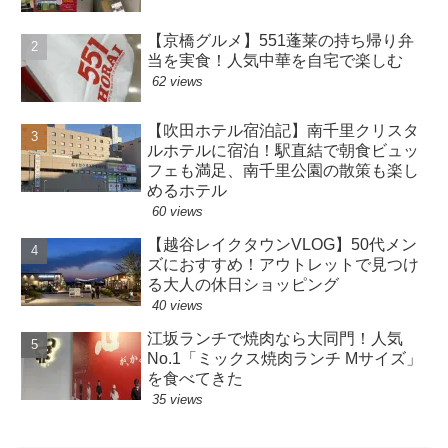
【京橋グルメ】551蓬莱の持ち帰り弁
当を実食！人気中華を自宅で楽しむ
62 views
【吹田ホテル宿泊記】南千里クリスタ
ルホテルに宿泊！駅直結で朝食ビュッ
フェも満足、南千里公園の散策も楽し
めるホテル
60 views
【越谷レイクタウンVLOG】50代メン
ズにおすすめ！アウトレットで見つけ
る大人の休日ショッピング
40 views
江坂ランチで焼肉なら大同門！人気
No.1「ミックス焼肉ランチ Mサイズ」
を食べてきた
35 views