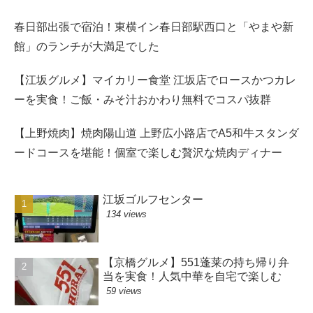
春日部出張で宿泊！東横イン春日部駅西口と「やまや新
館」のランチが大満足でした
【江坂グルメ】マイカリー食堂 江坂店でロースかつカレ
ーを実食！ご飯・みそ汁おかわり無料でコスパ抜群
【上野焼肉】焼肉陽山道 上野広小路店でA5和牛スタンダ
ードコースを堪能！個室で楽しむ贅沢な焼肉ディナー
江坂ゴルフセンター
134 views
【京橋グルメ】551蓬莱の持ち帰り弁
当を実食！人気中華を自宅で楽しむ
59 views