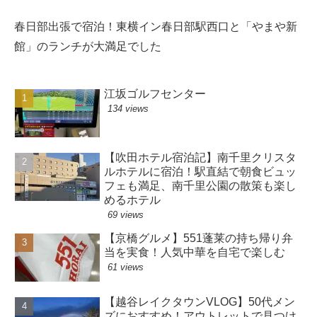
春日部出張で宿泊！東横イン春日部駅西口と「やまや新
館」のランチが大満足でした
江坂ゴルフセンター
134 views
【吹田ホテル宿泊記】南千里クリスタ
ルホテルに宿泊！駅直結で朝食ビュッ
フェも満足、南千里公園の散策も楽し
めるホテル
69 views
【京橋グルメ】551蓬莱の持ち帰り弁
当を実食！人気中華を自宅で楽しむ
61 views
【越谷レイクタウンVLOG】50代メン
ズにおすすめ！アウトレットで見つけ