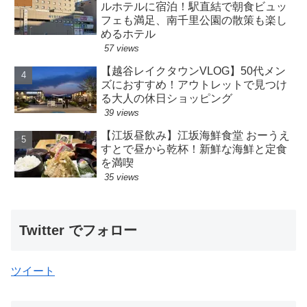
ルホテルに宿泊！駅直結で朝食ビュッ
フェも満足、南千里公園の散策も楽し
めるホテル
57 views
【越谷レイクタウンVLOG】50代メン
ズにおすすめ！アウトレットで見つけ
る大人の休日ショッピング
39 views
【江坂昼飲み】江坂海鮮食堂 おーうえ
すとで昼から乾杯！新鮮な海鮮と定食
を満喫
35 views
Twitter でフォロー
ツイート