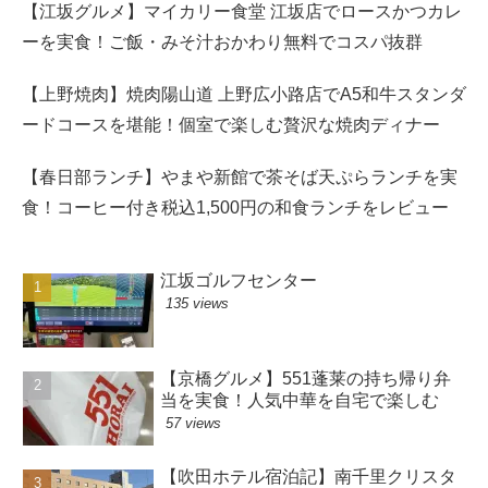
【江坂グルメ】マイカリー食堂 江坂店でロースかつカレ
ーを実食！ご飯・みそ汁おかわり無料でコスパ抜群
【上野焼肉】焼肉陽山道 上野広小路店でA5和牛スタンダ
ードコースを堪能！個室で楽しむ贅沢な焼肉ディナー
【春日部ランチ】やまや新館で茶そば天ぷらランチを実
食！コーヒー付き税込1,500円の和食ランチをレビュー
江坂ゴルフセンター
135 views
【京橋グルメ】551蓬莱の持ち帰り弁
当を実食！人気中華を自宅で楽しむ
57 views
【吹田ホテル宿泊記】南千里クリスタ