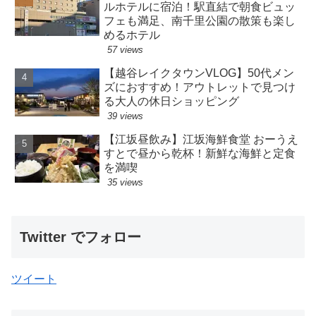
ルホテルに宿泊！駅直結で朝食ビュッ
フェも満足、南千里公園の散策も楽し
めるホテル
57 views
【越谷レイクタウンVLOG】50代メン
ズにおすすめ！アウトレットで見つけ
る大人の休日ショッピング
39 views
【江坂昼飲み】江坂海鮮食堂 おーうえ
すとで昼から乾杯！新鮮な海鮮と定食
を満喫
35 views
Twitter でフォロー
ツイート