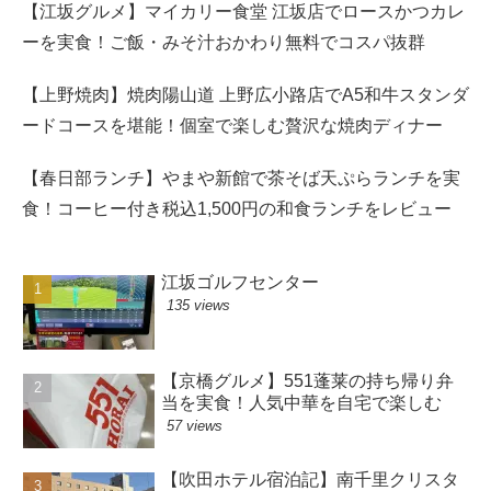
【江坂グルメ】マイカリー食堂 江坂店でロースかつカレ
ーを実食！ご飯・みそ汁おかわり無料でコスパ抜群
【上野焼肉】焼肉陽山道 上野広小路店でA5和牛スタンダ
ードコースを堪能！個室で楽しむ贅沢な焼肉ディナー
【春日部ランチ】やまや新館で茶そば天ぷらランチを実
食！コーヒー付き税込1,500円の和食ランチをレビュー
江坂ゴルフセンター
135 views
【京橋グルメ】551蓬莱の持ち帰り弁
当を実食！人気中華を自宅で楽しむ
57 views
【吹田ホテル宿泊記】南千里クリスタ