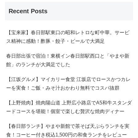
Recent Posts
【宝来家】春日部駅東口の昭和レトロな町中華。サービ
ス精神に感動！酢豚・餃子・ビールで大満足
春日部出張で宿泊！東横イン春日部駅西口と「やまや新
館」のランチが大満足でした
【江坂グルメ】マイカリー食堂 江坂店でロースかつカレ
ーを実食！ご飯・みそ汁おかわり無料でコスパ抜群
【上野焼肉】焼肉陽山道 上野広小路店でA5和牛スタンダ
ードコースを堪能！個室で楽しむ贅沢な焼肉ディナー
【春日部ランチ】やまや新館で茶そば天ぷらランチを実
食！コーヒー付き税込1,500円の和食ランチをレビュー