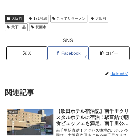
大阪府
171号線
こってりラーメン
大阪府
天下一品
箕面市
SNS
X
Facebook
コピー
0
daikon07
関連記事
【吹田ホテル宿泊記】南千里クリ
大阪府
スタルホテルに宿泊！駅直結で朝
食ビュッフェも満足、南千里公園
の散策も楽しめるホテル
南千里駅直結！アクセス抜群のホテル 今
回は、大阪府吹田市にある南千里クリス