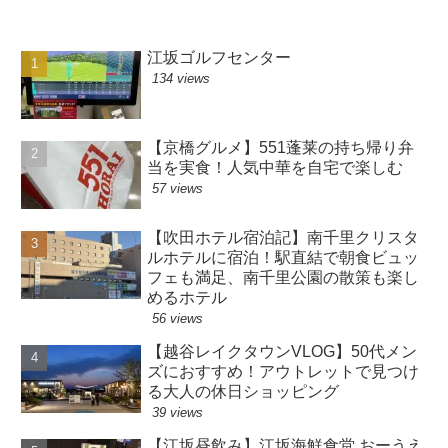
江坂ゴルフセンター
134 views
【京橋グルメ】551蓬莱の持ち帰り弁
当を実食！人気中華を自宅で楽しむ
57 views
【吹田ホテル宿泊記】南千里クリスタ
ルホテルに宿泊！駅直結で朝食ビュッ
フェも満足、南千里公園の散策も楽し
めるホテル
56 views
【越谷レイクタウンVLOG】50代メン
ズにおすすめ！アウトレットで見つけ
る大人の休日ショッピング
39 views
【江坂昼飲み】江坂海鮮食堂 おーうえ