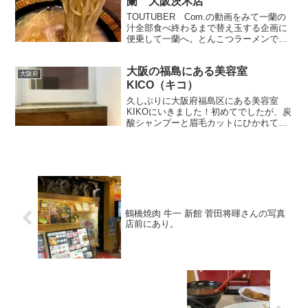
蘭 大阪茨木店
TOUTUBER Com.の動画をみて一蘭の
汁全部食べ終わるまで替え玉する企画に
便乗して一蘭へ。とんこつラーメンでそ
こまで濃厚ではなく、もう少し天下一品
みたいな感じでどろどろがすきだったの
大阪の福島にある美容室
で今度は超こってり、にんにく1片分にし
大阪府
ようとおもいます。舌が馬鹿になってま
KICO（キコ）
す。
久しぶりに大阪府福島区にある美容室
KIKOにいきました！初めてでしたが、炭
酸シャンプーと眉毛カットにひかれて初
陣！女性客ばっかりでしたが、男性でも
ウェルカムとの事、人気店なので1周年記
念でお店は混んでましたが、私のオスス
メは炭酸シャンプーです
鶴橋焼肉 牛一 新館 菅田将暉さんの写真
店前にあり。