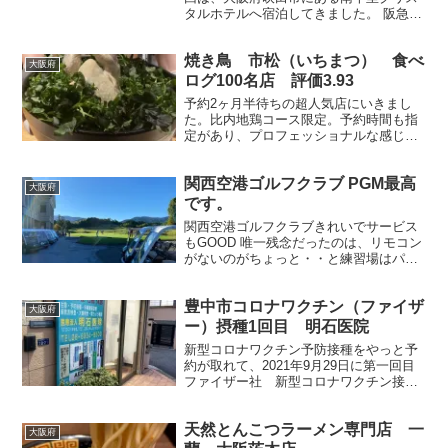
タルホテルへ宿泊してきました。 阪急千
里線「南千里駅」直結という便利な立地
で、梅田方面へのアクセスも良く、出張
焼き鳥 市松（いちまつ） 食べ
や観光の拠点として利用しやすいホテル
大阪府
です。 駅前には商業...
ログ100名店 評価3.93
予約2ヶ月半待ちの超人気店にいきまし
た。比内地鶏コース限定。予約時間も指
定があり、プロフェッショナルな感じの
お店。
関西空港ゴルフクラブ PGM最高
大阪府
です。
関西空港ゴルフクラブきれいでサービス
もGOOD 唯一残念だったのは、リモコン
がないのがちょっと・・と練習場はパタ
ーのみです。 大阪市内から40分ぐらいで
いけます。 公式サイト 関西空港ゴルフク
豊中市コロナワクチン（ファイザ
ラブ それ以外はGOODです。 ★4.5 料金
大阪府
が...
ー）摂種1回目 明石医院
新型コロナワクチン予防接種をやっと予
約が取れて、2021年9月29日に第一回目
ファイザー社 新型コロナワクチン接種
受けてきました 豊中市は指定会社 ファ
イザー社 豊中市庄内にある医院、町医者
天然とんこつラーメン専門店 一
です。地元で愛されてる感じの病院 看護
大阪府
師さんが4...