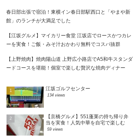
春日部出張で宿泊！東横イン春日部駅西口と「やまや新
館」のランチが大満足でした
【江坂グルメ】マイカリー食堂 江坂店でロースかつカレ
ーを実食！ご飯・みそ汁おかわり無料でコスパ抜群
【上野焼肉】焼肉陽山道 上野広小路店でA5和牛スタンダ
ードコースを堪能！個室で楽しむ贅沢な焼肉ディナー
江坂ゴルフセンター
134 views
【京橋グルメ】551蓬莱の持ち帰り弁
当を実食！人気中華を自宅で楽しむ
59 views