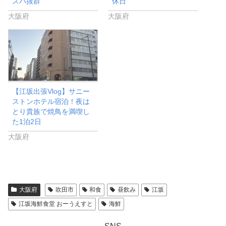
スパ抜群
休日
大阪府
大阪府
【江坂出張Vlog】サニー
ストンホテル宿泊！夜は
とり貴族で焼鳥を満喫し
た1泊2日
大阪府
大阪府
吹田市
和食
昼飲み
江坂
江坂海鮮食堂 おーうえすと
海鮮