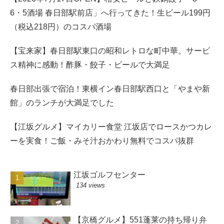
6・5酒場 春日部駅前店」へ行ってきた！生ビール199円
（税込218円）のコスパ酒場
【宝来家】春日部駅東口の昭和レトロな町中華。サービ
ス精神に感動！酢豚・餃子・ビールで大満足
春日部出張で宿泊！東横イン春日部駅西口と「やまや新
館」のランチが大満足でした
【江坂グルメ】マイカリー食堂 江坂店でロースかつカレ
ーを実食！ご飯・みそ汁おかわり無料でコスパ抜群
江坂ゴルフセンター
134 views
【京橋グルメ】551蓬莱の持ち帰り弁