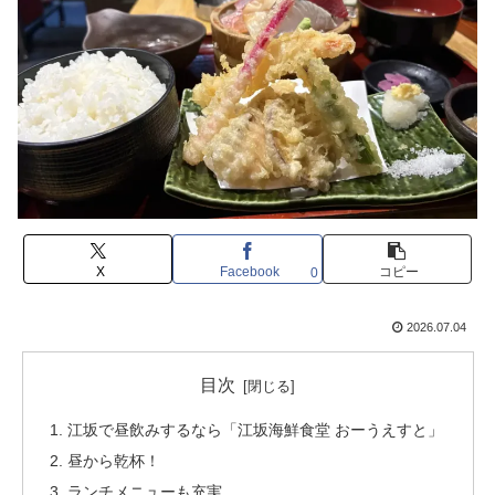
X
Facebook
コピー
0
2026.07.04
目次
江坂で昼飲みするなら「江坂海鮮食堂 おーうえすと」
昼から乾杯！
ランチメニューも充実