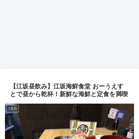
【江坂昼飲み】江坂海鮮食堂 おーうえす
とで昼から乾杯！新鮮な海鮮と定食を満喫
大阪府