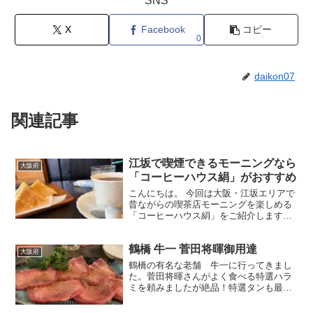
SNS
X
Facebook
コピー
0
daikon07
関連記事
江坂で喫煙できるモーニングなら
大阪府
「コーヒーハウス絹」がおすすめ
こんにちは。 今回は大阪・江坂エリアで
昔ながらの喫茶店モーニングを楽しめる
「コーヒーハウス絹」をご紹介します。
最近は全面禁煙のお店が増えています
が、こちらは喫煙可能な貴重なお店。朝
鶴橋 牛一 菅田将暉御用達
からゆっくりコーヒーを飲みながら一服
大阪府
したい方には特におすす...
鶴橋の有名な老舗 牛一に行ってきまし
た。菅田将暉さんがよく食べる特選ハラ
ミを頼みましたが絶品！特選タンも最
高！コスパもいい！