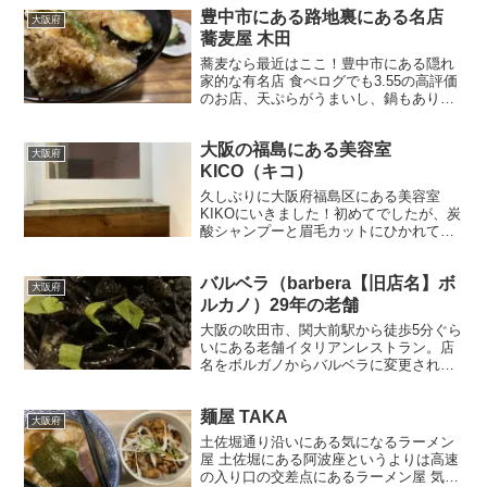
豊中市にある路地裏にある名店
大阪府
蕎麦屋 木田
蕎麦なら最近はここ！豊中市にある隠れ
家的な有名店 食べログでも3.55の高評価
のお店、天ぷらがうまいし、鍋もありま
す。 お腹すいたけどあまり濃いものは食
べたくないって時にここはおすすめで
大阪の福島にある美容室
す。 メニューはシンプルで蕎麦と天ぷら
大阪府
メイン。卵焼きと...
KICO（キコ）
久しぶりに大阪府福島区にある美容室
KIKOにいきました！初めてでしたが、炭
酸シャンプーと眉毛カットにひかれて初
陣！女性客ばっかりでしたが、男性でも
ウェルカムとの事、人気店なので1周年記
バルベラ（barbera【旧店名】ボ
念でお店は混んでましたが、私のオスス
大阪府
メは炭酸シャンプーです
ルカノ）29年の老舗
大阪の吹田市、関大前駅から徒歩5分ぐら
いにある老舗イタリアンレストラン。店
名をボルガノからバルベラに変更され
た。品があり、職人的なこだわりがあ
り、美味しいイタリアン！おすすめでき
麺屋 TAKA
るお店です。家族・有人にもぜひおすす
大阪府
めできる味を堪能できるいいお店です。
土佐堀通り沿いにある気になるラーメン
屋 土佐堀にある阿波座というよりは高速
の入り口の交差点にあるラーメン屋 気に