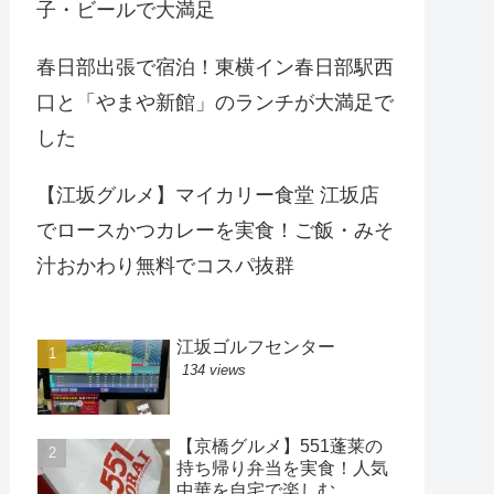
子・ビールで大満足
春日部出張で宿泊！東横イン春日部駅西
口と「やまや新館」のランチが大満足で
した
【江坂グルメ】マイカリー食堂 江坂店
でロースかつカレーを実食！ご飯・みそ
汁おかわり無料でコスパ抜群
江坂ゴルフセンター
134 views
【京橋グルメ】551蓬莱の
持ち帰り弁当を実食！人気
中華を自宅で楽しむ