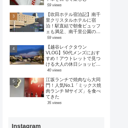
59 views
【吹田ホテル宿泊記】南千
里クリスタルホテルに宿
泊！駅直結で朝食ビュッフ
ェも満足、南千里公園の散
策も楽しめるホテル
59 views
【越谷レイクタウン
VLOG】50代メンズにおす
すめ！アウトレットで見つ
ける大人の休日ショッピン
グ
40 views
江坂ランチで焼肉なら大同
門！人気No.1「ミックス焼
肉ランチ Mサイズ」を食べ
てきた
35 views
Instagram