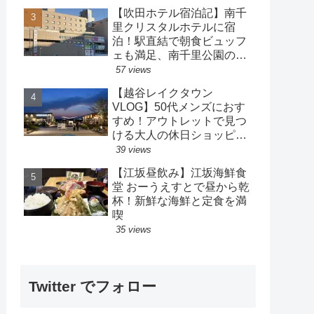
【吹田ホテル宿泊記】南千
里クリスタルホテルに宿
泊！駅直結で朝食ビュッフ
ェも満足、南千里公園の散
策も楽しめるホテル
57 views
【越谷レイクタウン
VLOG】50代メンズにおす
すめ！アウトレットで見つ
ける大人の休日ショッピン
グ
39 views
【江坂昼飲み】江坂海鮮食
堂 おーうえすとで昼から乾
杯！新鮮な海鮮と定食を満
喫
35 views
Twitter でフォロー