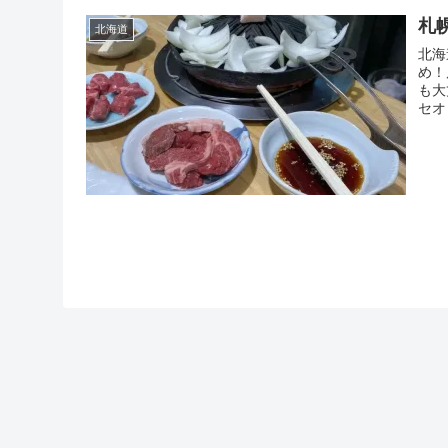
札
北海道
北海
め！
も大
セオ