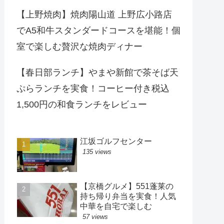
【上野焼肉】焼肉陽山道 上野広小路店
でA5和牛スタンダードコースを堪能！個
室で楽しむ贅沢な焼肉ディナー
【春日部ランチ】やまや新館で茶そば天
ぷらランチを実食！コーヒー付き税込
1,500円の和食ランチをレビュー
江坂ゴルフセンター
135 views
【京橋グルメ】551蓬莱の
持ち帰り弁当を実食！人気
中華を自宅で楽しむ
57 views