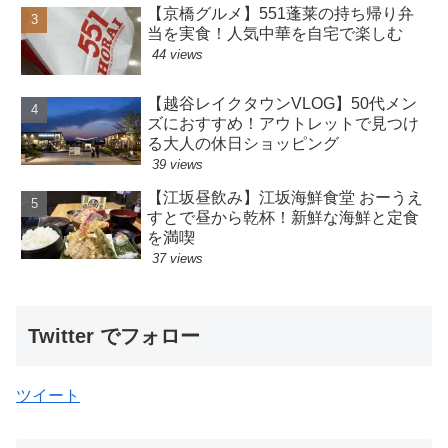
【京橋グルメ】551蓬莱の持ち帰り弁
当を実食！人気中華を自宅で楽しむ
44 views
【越谷レイクタウンVLOG】50代メン
ズにおすすめ！アウトレットで見つけ
る大人の休日ショッピング
39 views
【江坂昼飲み】江坂海鮮食堂 おーうえ
すとで昼から乾杯！新鮮な海鮮と定食
を満喫
37 views
Twitter でフォロー
ツイート