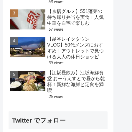
策も楽しめるホテル
58 views
【京橋グルメ】551蓬莱の
持ち帰り弁当を実食！人気
中華を自宅で楽しむ
57 views
【越谷レイクタウン
VLOG】50代メンズにおす
すめ！アウトレットで見つ
ける大人の休日ショッピン
グ
39 views
【江坂昼飲み】江坂海鮮食
堂 おーうえすとで昼から乾
杯！新鮮な海鮮と定食を満
喫
35 views
Twitter でフォロー