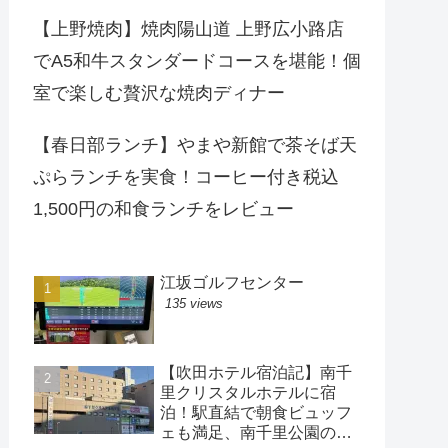
【上野焼肉】焼肉陽山道 上野広小路店
でA5和牛スタンダードコースを堪能！個
室で楽しむ贅沢な焼肉ディナー
【春日部ランチ】やまや新館で茶そば天
ぷらランチを実食！コーヒー付き税込
1,500円の和食ランチをレビュー
江坂ゴルフセンター
135 views
【吹田ホテル宿泊記】南千
里クリスタルホテルに宿
泊！駅直結で朝食ビュッフ
ェも満足、南千里公園の散