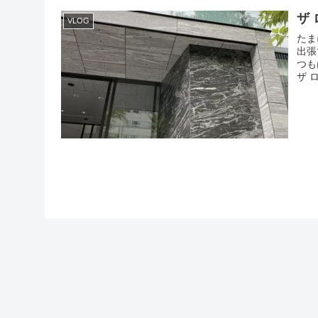
ザ
VLOG
たま
出張
つも
ザ 