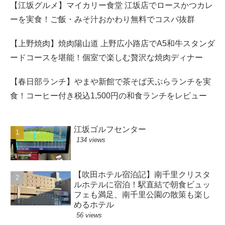
【江坂グルメ】マイカリー食堂 江坂店でロースかつカレ
ーを実食！ご飯・みそ汁おかわり無料でコスパ抜群
【上野焼肉】焼肉陽山道 上野広小路店でA5和牛スタンダ
ードコースを堪能！個室で楽しむ贅沢な焼肉ディナー
【春日部ランチ】やまや新館で茶そば天ぷらランチを実
食！コーヒー付き税込1,500円の和食ランチをレビュー
江坂ゴルフセンター
134 views
【吹田ホテル宿泊記】南千里クリスタ
ルホテルに宿泊！駅直結で朝食ビュッ
フェも満足、南千里公園の散策も楽し
めるホテル
56 views