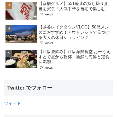
【京橋グルメ】551蓬莱の持ち帰り弁
当を実食！人気中華を自宅で楽しむ
44 views
【越谷レイクタウンVLOG】50代メン
ズにおすすめ！アウトレットで見つけ
る大人の休日ショッピング
39 views
【江坂昼飲み】江坂海鮮食堂 おーうえ
すとで昼から乾杯！新鮮な海鮮と定食
を満喫
37 views
Twitter でフォロー
ツイート