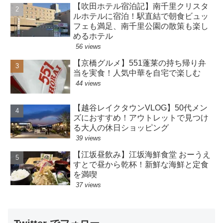
【吹田ホテル宿泊記】南千里クリスタ
ルホテルに宿泊！駅直結で朝食ビュッ
フェも満足、南千里公園の散策も楽し
めるホテル
56 views
【京橋グルメ】551蓬莱の持ち帰り弁
当を実食！人気中華を自宅で楽しむ
44 views
【越谷レイクタウンVLOG】50代メン
ズにおすすめ！アウトレットで見つけ
る大人の休日ショッピング
39 views
【江坂昼飲み】江坂海鮮食堂 おーうえ
すとで昼から乾杯！新鮮な海鮮と定食
を満喫
37 views