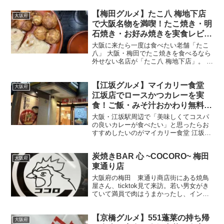
ィフューザーからの匂いでつい、店舗
【梅田グルメ】たこ八 梅地下店
に、いい匂いすぎてほしくて香水ではな
大阪府
いが、ボディオイルを衝動買い
で大阪名物を満喫！たこ焼き・明
石焼き・お好み焼きを実食レビュ
ー
大阪に来たら一度は食べたい老舗「たこ
八」 大阪・梅田でたこ焼きを食べるなら
外せない名店が「たこ八 梅地下店」。 ホ
ワイティうめだ内にあり、大阪駅・梅田
駅・東梅田駅から徒歩数分とアクセスも
【江坂グルメ】マイカリー食堂
抜群です。 創業以来、多くの地元の方や
大阪府
観光客に愛され続...
江坂店でロースかつカレーを実
食！ご飯・みそ汁おかわり無料で
コスパ抜群
大阪・江坂駅周辺で「美味しくてコスパ
の良いカレーが食べたい」と思ったらお
すすめしたいのがマイカリー食堂 江坂店
です。 今回は夕食で立ち寄り、人気のロ
ースかつカレーと冷えた**アサヒスーパ
炭焼きBAR 心 ~COCORO~ 梅田
ードライ（中瓶）**をいただいてきまし
大阪府
た。 店内の雰囲...
東通り店
大阪府の梅田 東通り商店街にある焼鳥
屋さん、ticktok見て来訪。若い男女がき
ていて満員で肉はうまかったし、インス
タ映えする感じでとても雰囲気はよかっ
た。若い男女のカップルがいちゃつく感
【京橋グルメ】551蓬莱の持ち帰
じがみられたので、青春謳歌してると思
大阪府