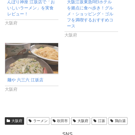
んぼり神座 江坂店で「お
大阪江坂東急REIホテル
いしいラーメン」を実食
を拠点に食べ歩き！グル
レビュー！
メ・ショッピング・ゴル
フを満喫するおすすめコ
大阪府
ース
大阪府
麺や 六三六 江坂店
大阪府
大阪府
ラーメン
吹田市
大阪府
江坂
鶏白湯
SNS