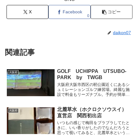
X
Facebook
コピー
0
daikon07
関連記事
GOLF UCHIPPA UTSUBO-
大阪府
PARK by TWGB
大阪府大阪市西区の靭公園近くにあるシ
ュミレーションゴルフ練習場。綺麗な施
設で料金もリーズナブル。予約が簡単に
取れてスクールも併設。同じビルには食
事もできるカフェや中華レストランもあ
北麓草水（ホクロクソウスイ）
ります。デートにもおすすめです。ぜひ
大阪府
カップルでゴルフ練習してみましょう！
直営店 関西初出店
いつもの感じで梅田をブラブラしてたと
きに、いい香りがしたのでなんだろうと
思って覗いてみると、北麓草水というお
店。野草をブレンドしたしかも葡萄のデ