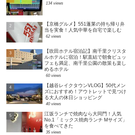
134 views
【京橋グルメ】551蓬莱の持ち帰り弁
当を実食！人気中華を自宅で楽しむ
62 views
【吹田ホテル宿泊記】南千里クリスタ
ルホテルに宿泊！駅直結で朝食ビュッ
フェも満足、南千里公園の散策も楽し
めるホテル
60 views
【越谷レイクタウンVLOG】50代メン
ズにおすすめ！アウトレットで見つけ
る大人の休日ショッピング
40 views
江坂ランチで焼肉なら大同門！人気
No.1「ミックス焼肉ランチ Mサイズ」
を食べてきた
35 views