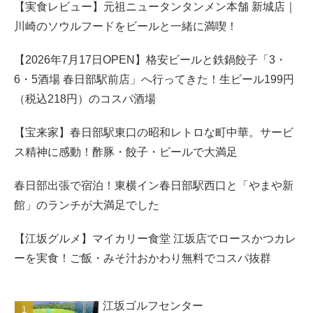
【実食レビュー】元祖ニュータンタンメン本舗 新城店｜
川崎のソウルフードをビールと一緒に満喫！
【2026年7月17日OPEN】格安ビールと鉄鍋餃子「3・
6・5酒場 春日部駅前店」へ行ってきた！生ビール199円
（税込218円）のコスパ酒場
【宝来家】春日部駅東口の昭和レトロな町中華。サービ
ス精神に感動！酢豚・餃子・ビールで大満足
春日部出張で宿泊！東横イン春日部駅西口と「やまや新
館」のランチが大満足でした
【江坂グルメ】マイカリー食堂 江坂店でロースかつカレ
ーを実食！ご飯・みそ汁おかわり無料でコスパ抜群
江坂ゴルフセンター