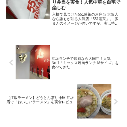
い楽しみながら飲むことができました。
り弁当を実食！人気中華を自宅で
ぜひおすすめです。席数少なめ30席ぐら
楽しむ
いなので、早めの予約電話おすすめしま
京橋で見つけた551蓬莱のお弁当 大阪人
す。
なら誰もが知る人気店「551蓬莱」。 豚
まんのイメージが強いですが、実は持ち
帰り弁当も人気です。 今回は京橋で購入
した551蓬莱のお弁当をテイクアウトして
実食してみました。 購入したのは551人
気のお...
江坂ランチで焼肉なら大同門！人気
No.1「ミックス焼肉ランチ Mサイズ」を
食べてきた
【江坂ラーメン】どうとんぼり神座 江坂
店で「おいしいラーメン」を実食レビュ
ー！