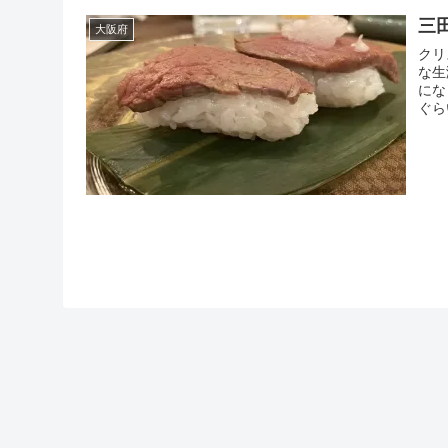
三
大阪府
クリ
な生
にな
ぐら