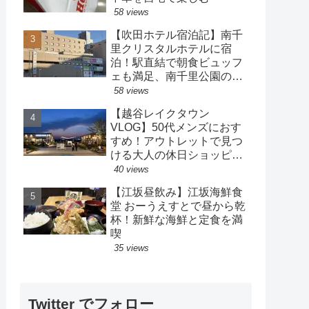
58 views
【吹田ホテル宿泊記】南千
里クリスタルホテルに宿
泊！駅直結で朝食ビュッフ
ェも満足、南千里公園の散
策も楽しめるホテル
58 views
【越谷レイクタウン
VLOG】50代メンズにおす
すめ！アウトレットで見つ
ける大人の休日ショッピン
グ
40 views
【江坂昼飲み】江坂海鮮食
堂 おーうえすとで昼から乾
杯！新鮮な海鮮と定食を満
喫
35 views
Twitter でフォロー