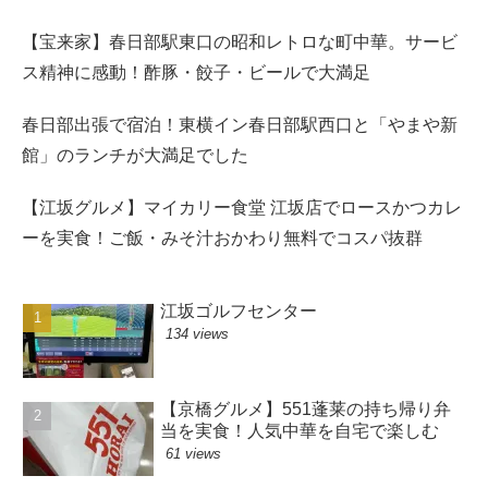
【宝来家】春日部駅東口の昭和レトロな町中華。サービ
ス精神に感動！酢豚・餃子・ビールで大満足
春日部出張で宿泊！東横イン春日部駅西口と「やまや新
館」のランチが大満足でした
【江坂グルメ】マイカリー食堂 江坂店でロースかつカレ
ーを実食！ご飯・みそ汁おかわり無料でコスパ抜群
江坂ゴルフセンター
134 views
【京橋グルメ】551蓬莱の持ち帰り弁
当を実食！人気中華を自宅で楽しむ
61 views