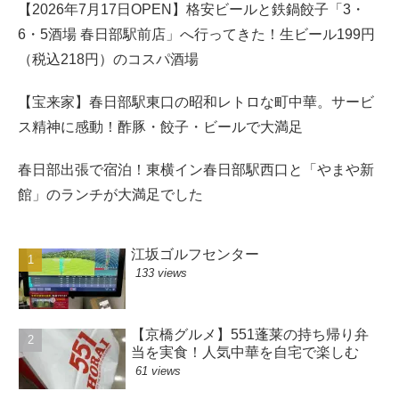
【2026年7月17日OPEN】格安ビールと鉄鍋餃子「3・
6・5酒場 春日部駅前店」へ行ってきた！生ビール199円
（税込218円）のコスパ酒場
【宝来家】春日部駅東口の昭和レトロな町中華。サービ
ス精神に感動！酢豚・餃子・ビールで大満足
春日部出張で宿泊！東横イン春日部駅西口と「やまや新
館」のランチが大満足でした
江坂ゴルフセンター
133 views
【京橋グルメ】551蓬莱の持ち帰り弁
当を実食！人気中華を自宅で楽しむ
61 views