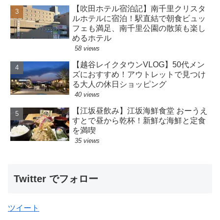
【吹田ホテル宿泊記】南千里クリスタ
ルホテルに宿泊！駅直結で朝食ビュッ
フェも満足、南千里公園の散策も楽し
めるホテル
58 views
【越谷レイクタウンVLOG】50代メン
ズにおすすめ！アウトレットで見つけ
る大人の休日ショッピング
40 views
【江坂昼飲み】江坂海鮮食堂 おーうえ
すとで昼から乾杯！新鮮な海鮮と定食
を満喫
35 views
Twitter でフォロー
ツイート