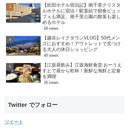
【吹田ホテル宿泊記】南千里クリスタ
ルホテルに宿泊！駅直結で朝食ビュッ
フェも満足、南千里公園の散策も楽し
めるホテル
58 views
【越谷レイクタウンVLOG】50代メン
ズにおすすめ！アウトレットで見つけ
る大人の休日ショッピング
40 views
【江坂昼飲み】江坂海鮮食堂 おーうえ
すとで昼から乾杯！新鮮な海鮮と定食
を満喫
35 views
Twitter でフォロー
ツイート