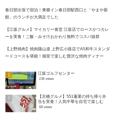
春日部出張で宿泊！東横イン春日部駅西口と「やまや新
館」のランチが大満足でした
【江坂グルメ】マイカリー食堂 江坂店でロースかつカレ
ーを実食！ご飯・みそ汁おかわり無料でコスパ抜群
【上野焼肉】焼肉陽山道 上野広小路店でA5和牛スタンダ
ードコースを堪能！個室で楽しむ贅沢な焼肉ディナー
江坂ゴルフセンター
136 views
【京橋グルメ】551蓬莱の持ち帰り弁
当を実食！人気中華を自宅で楽しむ
58 views