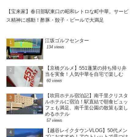
【宝来家】春日部駅東口の昭和レトロな町中華。サービ
ス精神に感動！酢豚・餃子・ビールで大満足
江坂ゴルフセンター
134 views
【京橋グルメ】551蓬莱の持ち帰り弁
当を実食！人気中華を自宅で楽しむ
60 views
【吹田ホテル宿泊記】南千里クリスタ
ルホテルに宿泊！駅直結で朝食ビュッ
フェも満足、南千里公園の散策も楽し
めるホテル
57 views
【越谷レイクタウンVLOG】50代メン
ズにおすすめ！アウトレットで見つけ