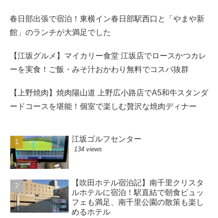
春日部出張で宿泊！東横イン春日部駅西口と「やまや新
館」のランチが大満足でした
【江坂グルメ】マイカリー食堂 江坂店でロースかつカレ
ーを実食！ご飯・みそ汁おかわり無料でコスパ抜群
【上野焼肉】焼肉陽山道 上野広小路店でA5和牛スタンダ
ードコースを堪能！個室で楽しむ贅沢な焼肉ディナー
江坂ゴルフセンター
134 views
【吹田ホテル宿泊記】南千里クリスタ
ルホテルに宿泊！駅直結で朝食ビュッ
フェも満足、南千里公園の散策も楽し
めるホテル