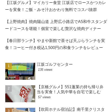
【江坂グルメ】マイカリー食堂 江坂店でロースかつカレ
ーを実食！ご飯・みそ汁おかわり無料でコスパ抜群
【上野焼肉】焼肉陽山道 上野広小路店でA5和牛スタンダ
ードコースを堪能！個室で楽しむ贅沢な焼肉ディナー
【春日部ランチ】やまや新館で茶そば天ぷらランチを実
食！コーヒー付き税込1,500円の和食ランチをレビュー
江坂ゴルフセンター
135 views
【京橋グルメ】551蓬莱の持ち帰り弁
当を実食！人気中華を自宅で楽しむ
57 views
【吹田ホテル宿泊記】南千里クリスタ