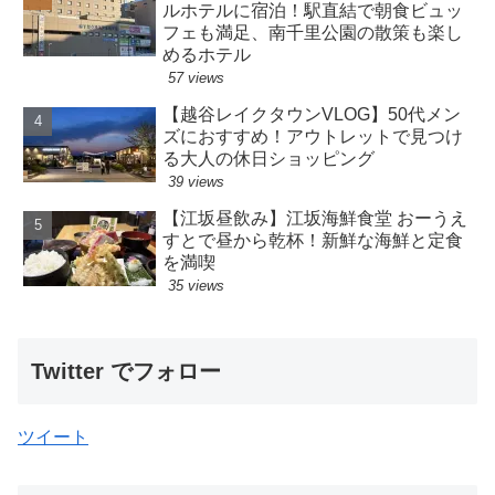
ルホテルに宿泊！駅直結で朝食ビュッ
フェも満足、南千里公園の散策も楽し
めるホテル
57 views
【越谷レイクタウンVLOG】50代メン
ズにおすすめ！アウトレットで見つけ
る大人の休日ショッピング
39 views
【江坂昼飲み】江坂海鮮食堂 おーうえ
すとで昼から乾杯！新鮮な海鮮と定食
を満喫
35 views
Twitter でフォロー
ツイート