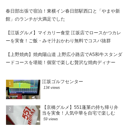
春日部出張で宿泊！東横イン春日部駅西口と「やまや新
館」のランチが大満足でした
【江坂グルメ】マイカリー食堂 江坂店でロースかつカレ
ーを実食！ご飯・みそ汁おかわり無料でコスパ抜群
【上野焼肉】焼肉陽山道 上野広小路店でA5和牛スタンダ
ードコースを堪能！個室で楽しむ贅沢な焼肉ディナー
江坂ゴルフセンター
134 views
【京橋グルメ】551蓬莱の持ち帰り弁
当を実食！人気中華を自宅で楽しむ
59 views