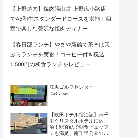
【上野焼肉】焼肉陽山道 上野広小路店
でA5和牛スタンダードコースを堪能！個
室で楽しむ贅沢な焼肉ディナー
【春日部ランチ】やまや新館で茶そば天
ぷらランチを実食！コーヒー付き税込
1,500円の和食ランチをレビュー
江坂ゴルフセンター
134 views
【吹田ホテル宿泊記】南千
里クリスタルホテルに宿
泊！駅直結で朝食ビュッフ
ェも満足、南千里公園の散