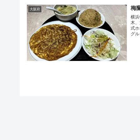
梅
大阪府
横浜
木、
式ホ
グル
にな
てみ