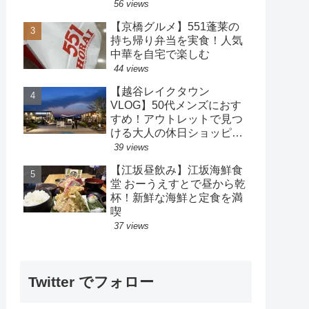
策も楽しめるホテル
56 views
【京橋グルメ】551蓬莱の
持ち帰り弁当を実食！人気
中華を自宅で楽しむ
44 views
【越谷レイクタウン
VLOG】50代メンズにおす
すめ！アウトレットで見つ
ける大人の休日ショッピン
グ
39 views
【江坂昼飲み】江坂海鮮食
堂 おーうえすとで昼から乾
杯！新鮮な海鮮と定食を満
喫
37 views
Twitter でフォロー