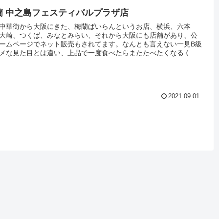
蘭 中之島フェスティバルプラザ店
中華街から大阪にきた、梅蘭ばいらんというお店、横浜、六本
大崎、つくば、みなとみらい、それから大阪にも店舗があり、公
ームページでネット販売もされてます。なんとも言えない一見B級
メな見た目とは違い、上品で一度食べたらまたたべたくなるくせ
る高級中華です。値段は、リーズナブルなのでランチに是非いっ
てください。
2021.09.01