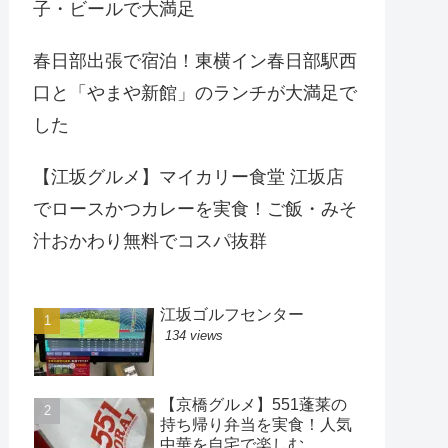
子・ビールで大満足
春日部出張で宿泊！東横イン春日部駅西
口と「やまや新館」のランチが大満足で
した
【江坂グルメ】マイカリー食堂 江坂店
でロースかつカレーを実食！ご飯・みそ
汁おかわり無料でコスパ抜群
江坂ゴルフセンター
134 views
【京橋グルメ】551蓬莱の
持ち帰り弁当を実食！人気
中華を自宅で楽しむ