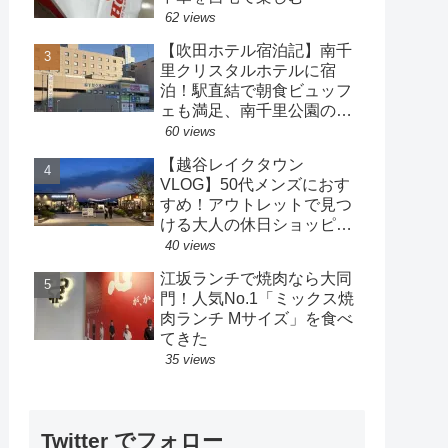
62 views
【吹田ホテル宿泊記】南千
里クリスタルホテルに宿
泊！駅直結で朝食ビュッフ
ェも満足、南千里公園の散
策も楽しめるホテル
60 views
【越谷レイクタウン
VLOG】50代メンズにおす
すめ！アウトレットで見つ
ける大人の休日ショッピン
グ
40 views
江坂ランチで焼肉なら大同
門！人気No.1「ミックス焼
肉ランチ Mサイズ」を食べ
てきた
35 views
Twitter でフォロー