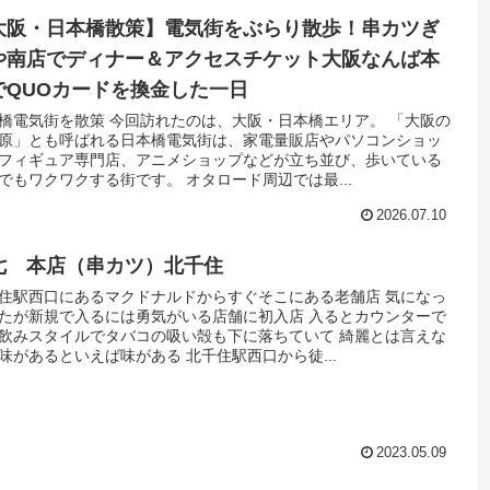
大阪・日本橋散策】電気街をぶらり散歩！串カツぎ
や南店でディナー＆アクセスチケット大阪なんば本
でQUOカードを換金した一日
橋電気街を散策 今回訪れたのは、大阪・日本橋エリア。 「大阪の
原」とも呼ばれる日本橋電気街は、家電量販店やパソコンショッ
フィギュア専門店、アニメショップなどが立ち並び、歩いている
でもワクワクする街です。 オタロード周辺では最...
2026.07.10
七 本店（串カツ）北千住
住駅西口にあるマクドナルドからすぐそこにある老舗店 気になっ
たが新規で入るには勇気がいる店舗に初入店 入るとカウンターで
飲みスタイルでタバコの吸い殻も下に落ちていて 綺麗とは言えな
味があるといえば味がある 北千住駅西口から徒...
2023.05.09