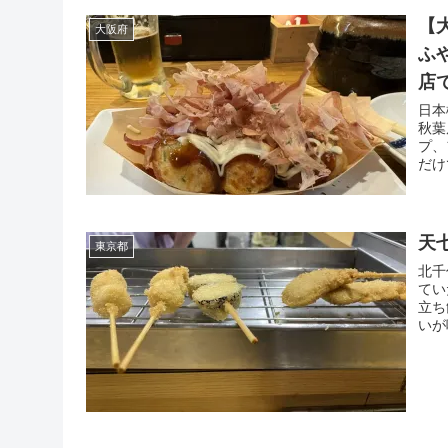
【
大阪府
ふ
店
日本
秋葉
プ、
だけ
天
東京都
北千
てい
立ち
いが