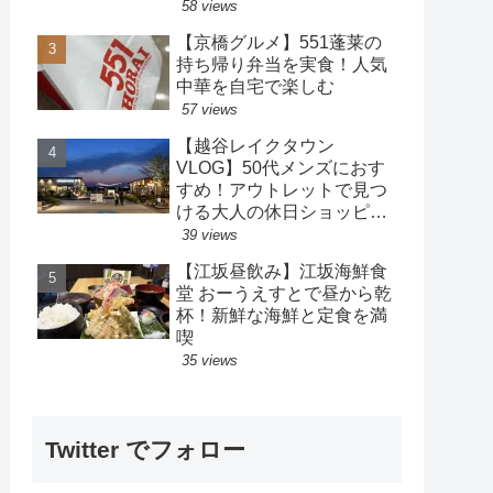
策も楽しめるホテル
58 views
【京橋グルメ】551蓬莱の
持ち帰り弁当を実食！人気
中華を自宅で楽しむ
57 views
【越谷レイクタウン
VLOG】50代メンズにおす
すめ！アウトレットで見つ
ける大人の休日ショッピン
グ
39 views
【江坂昼飲み】江坂海鮮食
堂 おーうえすとで昼から乾
杯！新鮮な海鮮と定食を満
喫
35 views
Twitter でフォロー