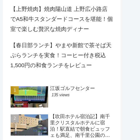
【上野焼肉】焼肉陽山道 上野広小路店
でA5和牛スタンダードコースを堪能！個
室で楽しむ贅沢な焼肉ディナー
【春日部ランチ】やまや新館で茶そば天
ぷらランチを実食！コーヒー付き税込
1,500円の和食ランチをレビュー
江坂ゴルフセンター
135 views
【吹田ホテル宿泊記】南千
里クリスタルホテルに宿
泊！駅直結で朝食ビュッフ
ェも満足、南千里公園の散