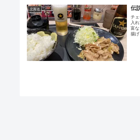
伝
北海道
チェ
入れ
富な
揚げ