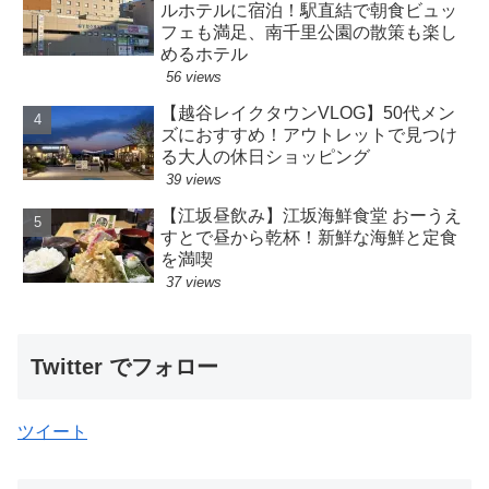
ルホテルに宿泊！駅直結で朝食ビュッ
フェも満足、南千里公園の散策も楽し
めるホテル
56 views
【越谷レイクタウンVLOG】50代メン
ズにおすすめ！アウトレットで見つけ
る大人の休日ショッピング
39 views
【江坂昼飲み】江坂海鮮食堂 おーうえ
すとで昼から乾杯！新鮮な海鮮と定食
を満喫
37 views
Twitter でフォロー
ツイート