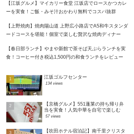
【江坂グルメ】マイカリー食堂 江坂店でロースかつカレ
ーを実食！ご飯・みそ汁おかわり無料でコスパ抜群
【上野焼肉】焼肉陽山道 上野広小路店でA5和牛スタンダ
ードコースを堪能！個室で楽しむ贅沢な焼肉ディナー
【春日部ランチ】やまや新館で茶そば天ぷらランチを実
食！コーヒー付き税込1,500円の和食ランチをレビュー
江坂ゴルフセンター
134 views
【京橋グルメ】551蓬莱の持ち帰り弁
当を実食！人気中華を自宅で楽しむ
57 views
【吹田ホテル宿泊記】南千里クリスタ