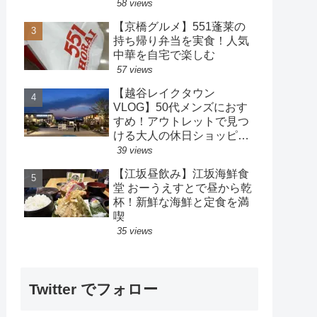
策も楽しめるホテル
58 views
【京橋グルメ】551蓬莱の
持ち帰り弁当を実食！人気
中華を自宅で楽しむ
57 views
【越谷レイクタウン
VLOG】50代メンズにおす
すめ！アウトレットで見つ
ける大人の休日ショッピン
グ
39 views
【江坂昼飲み】江坂海鮮食
堂 おーうえすとで昼から乾
杯！新鮮な海鮮と定食を満
喫
35 views
Twitter でフォロー