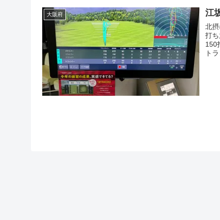
江
大阪府
北摂
打ち
15
トラ
ティ
設で
訪問