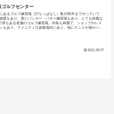
坂ゴルフセンター
にあるゴルフ練習場（打ちっぱなし）夜22時半までやっていて、
放題もあり、更にバンカー・パター練習場もあり、とても綺麗な
0打席もある老舗のゴルフ練習場。内装も綺麗で、ショップやレス
ンもあり。アメニティ江坂敷地内にあり、他にテニスや場やバッ
ングセンターもあり家族できても1日楽しめる大型スポーツ娯楽施
す。御堂筋線 江坂駅からは無料送迎バスもあるので、ぜひ一度
してみてください
2021.09.07