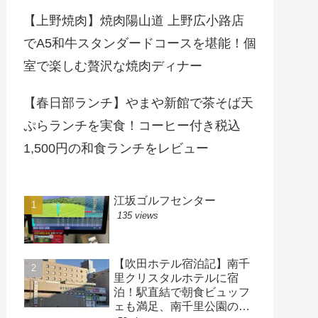
【上野焼肉】焼肉陽山道 上野広小路店
でA5和牛スタンダードコースを堪能！個
室で楽しむ贅沢な焼肉ディナー
【春日部ランチ】やまや新館で茶そば天
ぷらランチを実食！コーヒー付き税込
1,500円の和食ランチをレビュー
江坂ゴルフセンター
135 views
【吹田ホテル宿泊記】南千
里クリスタルホテルに宿
泊！駅直結で朝食ビュッフ
ェも満足、南千里公園の散