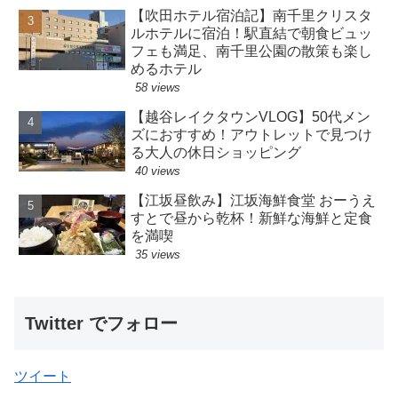
【吹田ホテル宿泊記】南千里クリスタ
ルホテルに宿泊！駅直結で朝食ビュッ
フェも満足、南千里公園の散策も楽し
めるホテル
58 views
【越谷レイクタウンVLOG】50代メン
ズにおすすめ！アウトレットで見つけ
る大人の休日ショッピング
40 views
【江坂昼飲み】江坂海鮮食堂 おーうえ
すとで昼から乾杯！新鮮な海鮮と定食
を満喫
35 views
Twitter でフォロー
ツイート