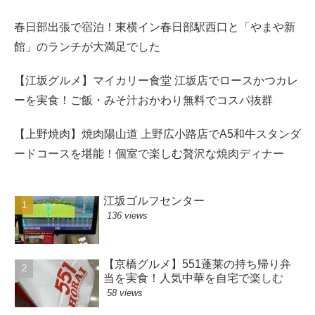
春日部出張で宿泊！東横イン春日部駅西口と「やまや新
館」のランチが大満足でした
【江坂グルメ】マイカリー食堂 江坂店でロースかつカレ
ーを実食！ご飯・みそ汁おかわり無料でコスパ抜群
【上野焼肉】焼肉陽山道 上野広小路店でA5和牛スタンダ
ードコースを堪能！個室で楽しむ贅沢な焼肉ディナー
江坂ゴルフセンター
136 views
【京橋グルメ】551蓬莱の持ち帰り弁
当を実食！人気中華を自宅で楽しむ
58 views