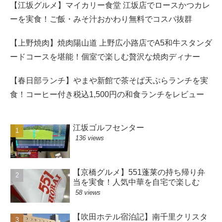
【江坂グルメ】マイカリー食堂 江坂店でロースかつカレ
ーを実食！ご飯・みそ汁おかわり無料でコスパ抜群
【上野焼肉】焼肉陽山道 上野広小路店でA5和牛スタンダ
ードコースを堪能！個室で楽しむ贅沢な焼肉ディナー
【春日部ランチ】やまや新館で茶そば天ぷらランチを実
食！コーヒー付き税込1,500円の和食ランチをレビュー
江坂ゴルフセンター
136 views
【京橋グルメ】551蓬莱の持ち帰り弁
当を実食！人気中華を自宅で楽しむ
58 views
【吹田ホテル宿泊記】南千里クリスタ