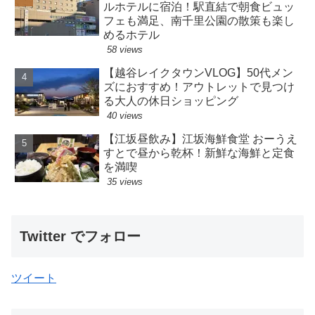
ルホテルに宿泊！駅直結で朝食ビュッ
フェも満足、南千里公園の散策も楽し
めるホテル
58 views
【越谷レイクタウンVLOG】50代メン
ズにおすすめ！アウトレットで見つけ
る大人の休日ショッピング
40 views
【江坂昼飲み】江坂海鮮食堂 おーうえ
すとで昼から乾杯！新鮮な海鮮と定食
を満喫
35 views
Twitter でフォロー
ツイート