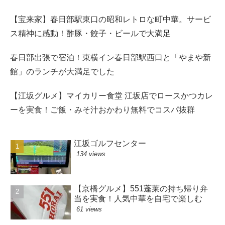
【宝来家】春日部駅東口の昭和レトロな町中華。サービ
ス精神に感動！酢豚・餃子・ビールで大満足
春日部出張で宿泊！東横イン春日部駅西口と「やまや新
館」のランチが大満足でした
【江坂グルメ】マイカリー食堂 江坂店でロースかつカレ
ーを実食！ご飯・みそ汁おかわり無料でコスパ抜群
江坂ゴルフセンター
134 views
【京橋グルメ】551蓬莱の持ち帰り弁
当を実食！人気中華を自宅で楽しむ
61 views