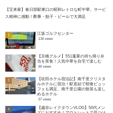
【宝来家】春日部駅東口の昭和レトロな町中華。サービ
ス精神に感動！酢豚・餃子・ビールで大満足
江坂ゴルフセンター
134 views
【京橋グルメ】551蓬莱の持ち帰り弁
当を実食！人気中華を自宅で楽しむ
60 views
【吹田ホテル宿泊記】南千里クリスタ
ルホテルに宿泊！駅直結で朝食ビュッ
フェも満足、南千里公園の散策も楽し
めるホテル
57 views
【越谷レイクタウンVLOG】50代メン
ズにおすすめ！アウトレットで見つけ